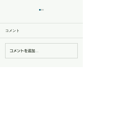
コメント
施設長・管理者向けハラ
一般向け研修「
コメントを追加…
スメント防止・対応研
いって何だろう
修 ご案内
内
お問い合わ
せ
高島市障が
い者相談支