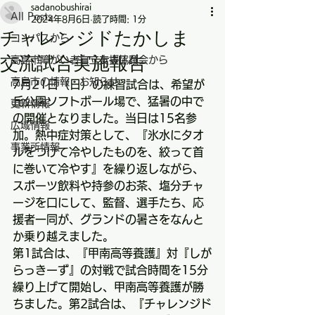
sadanobushirai
All Posts
2024年8月6日
読了時間: 1分
チャレンジドたかしま
コンパスから
交流試合実施報告
高島市障がい者自立支援協議会から
高島市の情報・お知らせ
7月21日（日）の練習試合は、希望が
丘公園ソフトボール場で、猛暑の中で
更新情報
の開催となりました。当日は15名参
広域情報
加。熱中症対策として、『氷水にタオ
事業所情報
ルをつけて冷やしたものを、絞って首
に巻いて冷やす』を繰り返しながら、
スポーツ飲料や持参のお茶、塩分チャ
ージを口にして、監督、選手たち、応
援者一同が、グランドの暑さをなんと
か乗り越えました。
第1試合は、『甲南高等養護』対『しが
らっきーず』の対戦で試合時間を15分
繰り上げて開始し、甲南高等養護が勝
ちました。第2試合は、『チャレンジド