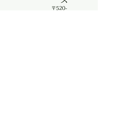
〒520-
1611
滋賀県高島
市新旭町北
畑574番地
TEL：
0740-20-
9058
時間：
9:00~17:0
0（月～
金）
休み：土
日・祝日・
お盆・年末
年始