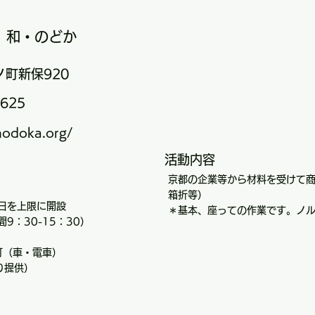
 和・のどか
町新保920
1625
nodoka.org/
活動内容
京都の企業等から材料を受けて
箱折等）
日を上限に開設
＊基本、座っての作業です。ノ
間9：30-15：30）
可（車・電車）
り提供）