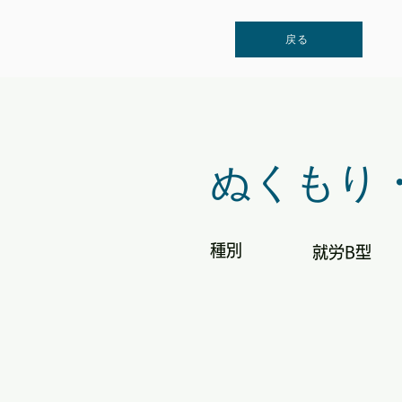
戻る
ぬくもり
種別
就労B型