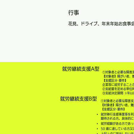
行事
花見、ドライブ、年末年始お食事
就労継続支援A型
①対象者と必要な障害
【対象者】障がい者、
【支援区分･要件】
企業等に就労することが
②支給量を定める単位時
③支給決定期間 ３年以
就労継続支援B型
①対象者と必要な障害支
【対象者】障がい者、難
【支援区分･要件】
就労移行支援事業等を利
期待される方。具体的に
就労経験がある方であっ
50 歳に達している方
上記２点に該当しない方