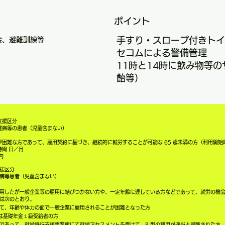
ポイント
手すり・スロープ付きトイ
会、避難訓練等
セコムによる警備管理
11時と14時に飲み物等
飴等）
支援区分
難病等の患者（児童含まない）
困難な方であって、雇用契約に基づき、継続的に就労することが可能な 65 歳未満の方（利用開始時
間 日／月
内
援区分
病等患者（児童含まない）
用したが一般企業等の雇用に結びつかない方や、一定年齢に達している方などであって、就労の機
は次のとおり。
て、年齢や体力の面で一般企業に雇用されることが困難となった方
又は基礎年金１級受給者の方
であって、就労移行支援事業所にて就労アセスメントを受けて、B 型の利用が適当と判断された方