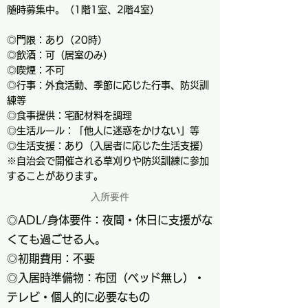
随時募集中。（1階1室、2階4室）
◎門限：あり（20時）
◎飲酒：可（居室のみ）
◎喫煙：不可
◎行事：外食活動、季節に応じた行事、防災訓
練等
◎食事提供：宅配材料を調理
◎生活ルール：「他人に迷惑をかけない」等
◎生活支援：あり（入居者に応じた生活支援）
※自治会で開催される草刈りや防災訓練に参加
することがあります。
入所要件
◎ADL/身体要件：夜間・休日に支援がな
くても過ごせる人。
◎初期費用：不要
◎入居時準備物：布団（ベッド無し）・
テレビ・個人的に必要なもの