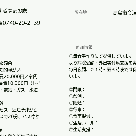
すぎやまの家
所在地
高島市今
☎0740-20-2139
追加情報
〇毎食手作りにて提供しています
より病院受診・外出等付添支援を
女混合
毎日夜間、２１時～翌６時までは
知的障がい
います。
20,000円／家賃
共益費10,000円（トイ
◎門限：
・電気・ガス・水道
◎飲酒：
◎喫煙：
外
◎行事：
セス：近江今津から
◎食事提供：
スで20分、バス停か
◎生活ルール：
◎生活支援：
屋