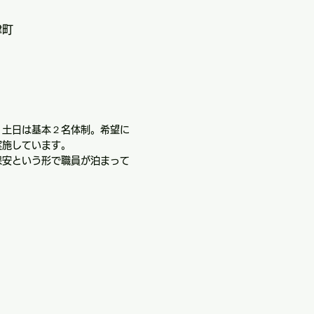
津町
。土日は基本２名体制。希望に
実施しています。
保安という形で職員が泊まって