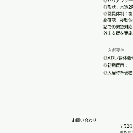
◎バリアフリー
◎形状：木造2
◎職員体制：夜
終確認。夜勤体
話での緊急対応
外出支援を実施
入所要件
◎ADL/身体要
◎初期費用：
◎入居時準備物
お問い合わせ
〒520
滋賀県