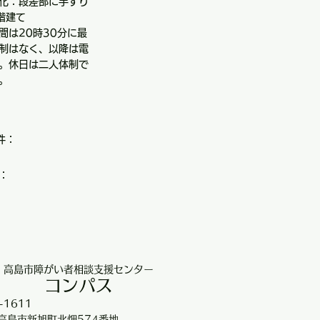
化：段差部に手すり
階建て
間は20時30分に最
制はなく、以降は電
。休日は二人体制で
。
件：
：
高島市障がい者相談支援センター
コンパス
-1611
高島市新旭町北畑574番地