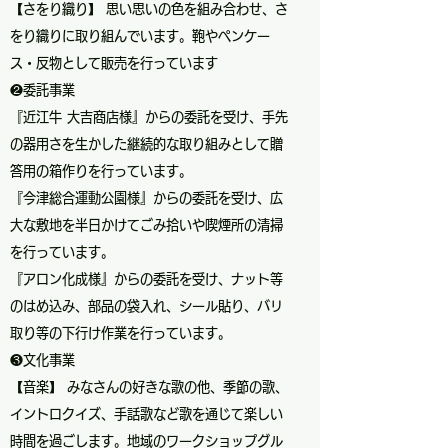
【さをり織り】 思い思いの色を組み合わせ、さ
をり織りに取り組んでいます。鞄やペンケー
ス・反物として販売を行っています
❷委託事業
『近江牛 大吉商店様』からの委託を受け、手先
の器用さを生かした継続的な取り組みとして贈
答用の箱作りを行っています。
『今津総合運動公園様』からの委託を受け、広
大な敷地を半日かけてごみ拾いや喫煙所の清掃
を行っています。
『アロン化成様』からの委託を受け、ナット等
のはめ込み、部品の袋入れ、シール貼り、バリ
取り等の下行け作業を行っています。
❸文化事業
【音楽】 みなさんの好きな歌の他、季節の歌、
イントロクイズ、手話歌など歌を通じて楽しい
時間を過ごします。地域のワークショップグル