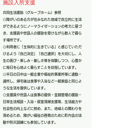
​施設入所支援
共同生活援助（グループホーム）参照
◎障がいのある方が住みなれた地域で自立的に生活
ができるようにノーマライゼーションの考えに基づ
き、支援員や世話人の援助を受けながら数人で暮ら
す場所です。
◎利用者に「主体的に生きている」と感じていただ
けるよう「自己決定」「自己選択」を大切にし、人
生の喜び・楽しみ・厳しさ等を体験しつつ、心豊か
に毎日を心地よく暮らすことを目指しています。
◎平日の日中は一般企業や福祉的事業所等に通勤・
通所し、帰宅後は食事や入浴など一般家庭と同じよ
うな生活を提供しています。
◎支援員や世話人は食事の提供・金銭管理の援助・
日常生活相談・入浴・居室清掃支援等、生活能力や
社会性の向上などに努め、また、地域との関わりを
深めるため、障がい福祉の啓発のために町内会の活
動や防災訓練にも参加しています。