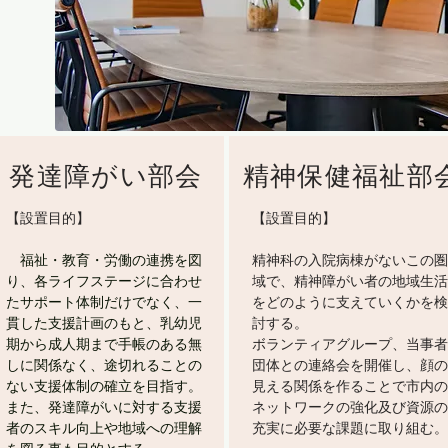
発達障がい部会
精神保健福祉部
【設置目的】
【設置目的】
福祉・教育・労働の連携を図
精神科の入院病棟がないこの圏
り、各ライフステージに合わせ
域で、精神障がい者の地域生活
たサポート体制だけでなく、一
をどのように支えていくかを検
貫した支援計画のもと、乳幼児
討する。
期から成人期まで手帳のある無
ボランティアグループ、当事者
しに関係なく、途切れることの
団体との連絡会を開催し、顔の
ない支援体制の確立を目指す。
見える関係を作ることで市内の
また、発達障がいに対する支援
ネットワークの強化及び資源の
者のスキル向上や地域への理解
充実に必要な課題に取り組む。